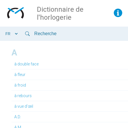
Dictionnaire de
l'horlogerie
A
à double face
à fleur
à froid
à rebours
à vue d'œil
A.D.
A.M.