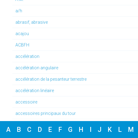
a/h
abrasif, abrasive
acajou
ACBFH
accélération
accélération angulaire
accélération de la pesanteur terrestre
accélération linéaire
accessoire
accessoires principaux du tour
accotement
A
B
C
D
E
F
G
H
I
J
K
L
M
accrochage